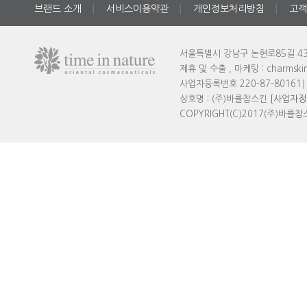
브랜드 소개
서비스이용약관
개인정보처리방침
고객
│
│
│
서울특별시 강남구 논현로85길 43
제휴 및 수출 , 마케팅 : charmski
사업자등록번호 220-87-80161
│
상호명 : (주)바를참스킨
[사업자정
COPYRIGHT(C)2017(주)바를참스킨