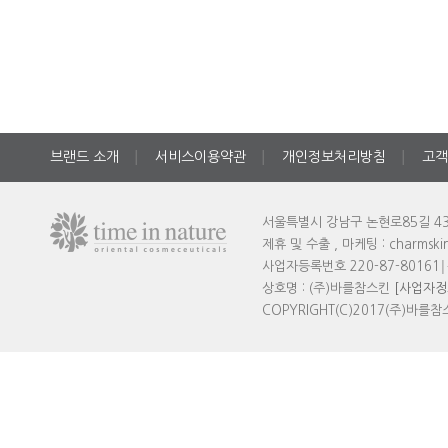
브랜드 소개
서비스이용약관
개인정보처리방침
고객
│
│
│
서울특별시 강남구 논현로85길 43
제휴 및 수출 , 마케팅 : charmski
사업자등록번호 220-87-80161
│
상호명 : (주)바를참스킨
[사업자정
COPYRIGHT(C)2017(주)바를참스킨